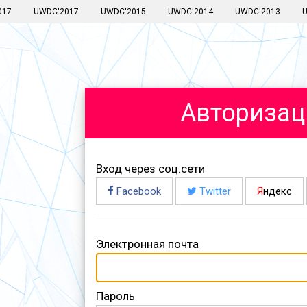
017
UWDC'2017
UWDC'2015
UWDC'2014
UWDC'2013
Авторизац
Вход через соц.сети
Facebook
Twitter
Я
ндекс
Электронная почта
Пароль