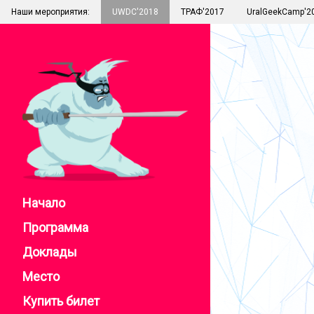
Наши мероприятия:
UWDC'2018
ТРАФ'2017
UralGeekCamp'2
Начало
Программа
Доклады
Место
Купить билет