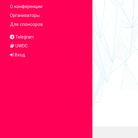
О конференции
Организаторы
Для спонсоров
Telegram
UWDC
Вход