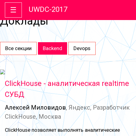
UWDC-2017
☰
Доклады
Все секции
Backend
Devops
ClickHouse - аналитическая realtime
СУБД
Алексей Миловидов
, Яндекс, Разработчик
ClickHouse, Москва
ClickHouse позволяет выполнять аналитические