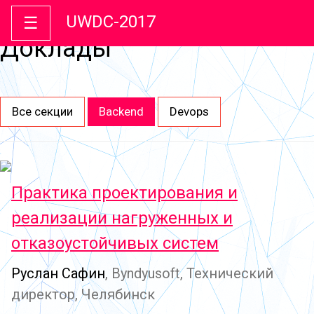
UWDC-2017
☰
Доклады
Все секции
Backend
Devops
Практика проектирования и
реализации нагруженных и
отказоустойчивых систем
Руслан Сафин
, Byndyusoft, Технический
директор, Челябинск